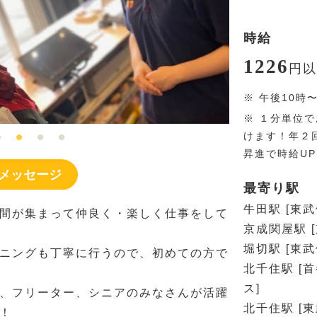
時給
1226
円
以
※
午後10時
※
１分単位で
けます！年２
昇進で時給U
メッセージ
最寄り駅
牛田駅 [東
間が集まって仲良く・楽しく仕事をして
京成関屋駅 
堀切駅 [東
ニングも丁寧に行うので、初めての方で
北千住駅 [
ス]
、フリーター、シニアのみなさんが活躍
北千住駅 [
！