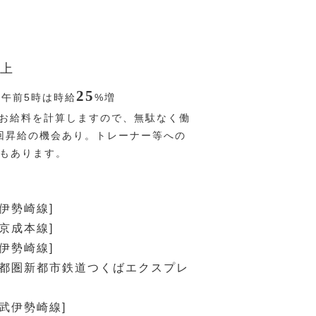
上
25
〜午前5時は時給
%
増
お給料を計算しますので、無駄なく働
回昇給の機会あり。トレーナー等への
Pもあります。
武伊勢崎線]
[京成本線]
武伊勢崎線]
首都圏新都市鉄道つくばエクスプレ
東武伊勢崎線]