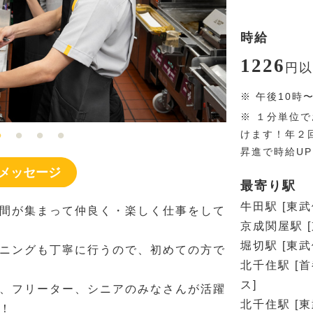
時給
1226
円
以
※
午後10時
※
１分単位で
けます！年２
昇進で時給U
メッセージ
最寄り駅
牛田駅 [東
間が集まって仲良く・楽しく仕事をして
京成関屋駅 
堀切駅 [東
ニングも丁寧に行うので、初めての方で
北千住駅 [
ス]
、フリーター、シニアのみなさんが活躍
北千住駅 [
！