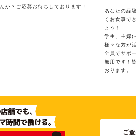
んか？ご応募お待ちしております！
あなたの経
くお食事で
ょう！
学生、主婦(
様々な方が
全員でサポ
無用です！
おります。