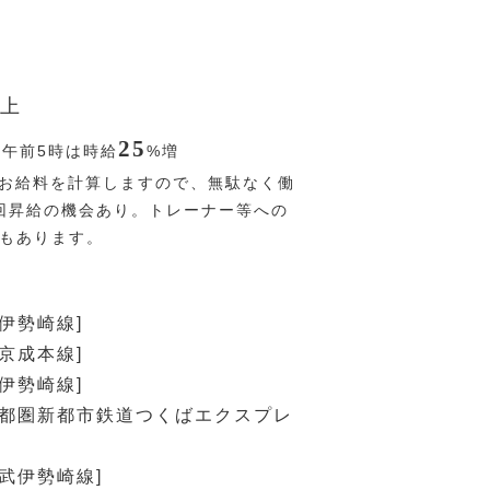
上
25
〜午前5時は時給
%
増
お給料を計算しますので、無駄なく働
回昇給の機会あり。トレーナー等への
Pもあります。
武伊勢崎線]
[京成本線]
武伊勢崎線]
首都圏新都市鉄道つくばエクスプレ
東武伊勢崎線]