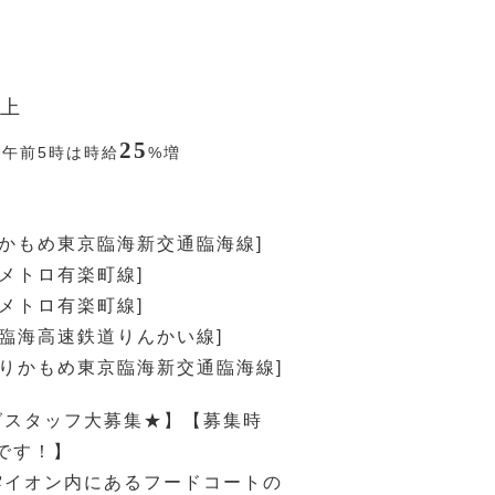
上
25
〜午前5時は時給
%
増
りかもめ東京臨海新交通臨海線]
京メトロ有楽町線]
京メトロ有楽町線]
京臨海高速鉄道りんかい線]
ゆりかもめ東京臨海新交通臨海線]
グスタッフ大募集★】【募集時
円です！】
雲イオン内にあるフードコートの