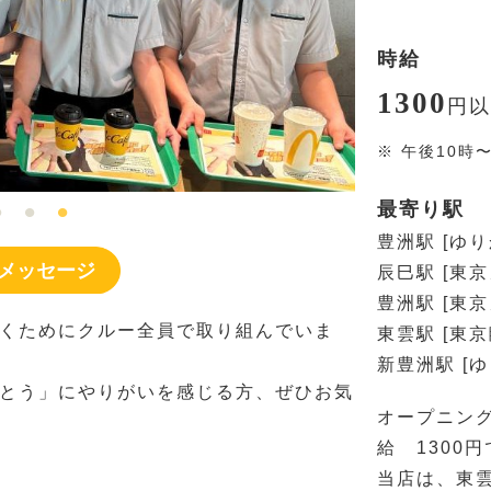
時給
1300
円
以
※
午後10時
最寄り駅
豊洲駅 [ゆ
メッセージ
辰巳駅 [東
豊洲駅 [東
くためにクルー全員で取り組んでいま
東雲駅 [東
新豊洲駅 [
とう」にやりがいを感じる方、ぜひお気
オープニン
給 1300
当店は、東