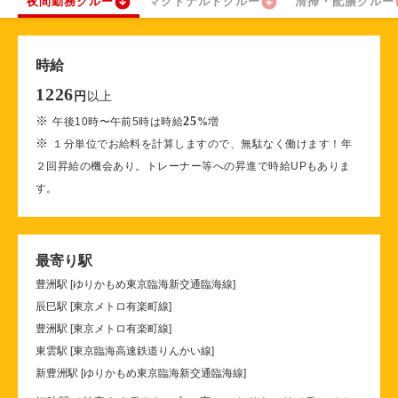
夜間勤務クルー
マクドナルドクルー
清掃・配膳クルー
時給
1226
以上
円
※
25
午後10時〜午前5時は時給
%
増
※
１分単位でお給料を計算しますので、無駄なく働けます！年
２回昇給の機会あり。トレーナー等への昇進で時給UPもありま
す。
最寄り駅
豊洲駅 [ゆりかもめ東京臨海新交通臨海線]
辰巳駅 [東京メトロ有楽町線]
豊洲駅 [東京メトロ有楽町線]
東雲駅 [東京臨海高速鉄道りんかい線]
新豊洲駅 [ゆりかもめ東京臨海新交通臨海線]