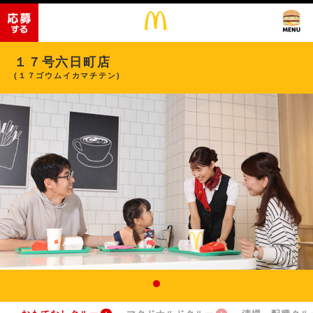
１７号六日町店
(１７ゴウムイカマチテン)