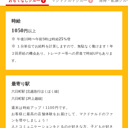
おもてなしクルー
マクドナルドクルー
清掃・配膳クル
時給
1050
以上
円
※
25
午後10時〜午前5時は時給
%
増
※
１分単位でお給料を計算しますので、無駄なく働けます！年
２回昇給の機会あり。トレーナー等への昇進で時給UPもありま
す。
最寄り駅
六日町駅 [北越急行ほくほく線]
六日町駅 [JR上越線]
週末は時給アップ！1100円です。
お客様に最高の店舗体験をお届けして、マクドナルドのファ
ンを増やしましょう！
人とコミュニケーションをとるのが好きな方、子どもが好き