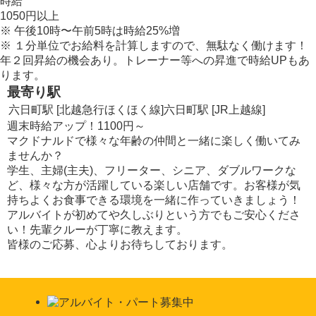
時給
1050
円
以上
※
午後10時〜午前5時は時給
25
%
増
※
１分単位でお給料を計算しますので、無駄なく働けます！
年２回昇給の機会あり。トレーナー等への昇進で時給UPもあ
ります。
最寄り駅
六日町駅 [北越急行ほくほく線]
六日町駅 [JR上越線]
週末時給アップ！1100円～
マクドナルドで様々な年齢の仲間と一緒に楽しく働いてみ
ませんか？
学生、主婦(主夫)、フリーター、シニア、ダブルワークな
ど、様々な方が活躍している楽しい店舗です。お客様が気
持ちよくお食事できる環境を一緒に作っていきましょう！
アルバイトが初めてや久しぶりという方でもご安心くださ
い！先輩クルーが丁寧に教えます。
皆様のご応募、心よりお待ちしております。