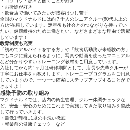
・コツコツ・黙々と働くことが好き
・お掃除が好き
・飲食店で働いてみたいが接客は少し苦手
全国のマクドナルドには約７千人のシニアクルー(60代以上の
方)が在籍しています。定年後も社会とのつながりを持ってい
たい、健康維持のために働きたい、などさまざまな理由で活躍
しています！
教育制度も充実
「初めてアルバイトをする方」や「飲食店勤務が未経験の方」
でもスグに覚えられるように、写真や動画を使ったマニュアル
など分かりやすいトレーニング教材をご用意しています。
入社してから約1ヶ月は研修期間として、店長や先輩クルーが
丁寧にお仕事をお教えします。トレーニープログラムをご用意
していますので、一つ一つ確実にステップアップすることがで
きますよ！
感染予防の取り組み
マクドナルドでは、店内の衛生管理、クルー体調チェックな
ど、安全・安心のためにこれまで実施してきた取り組みを継続
して行っていきます。
・最低1時間に1度の手洗い徹底
・就業前の健康チェック など