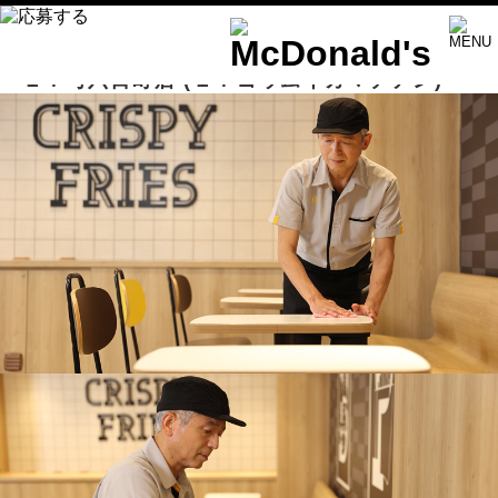
１７号六日町店
(１７ゴウムイカマチテン)