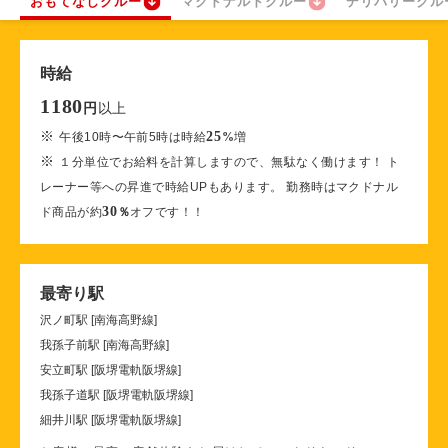
おもてなしクルー
マクドナルドクルー
デリバリークル
時給
1180
以上
円
※
25
午後10時〜午前5時は時給
%
増
※
１分単位でお給料を計算しますので、無駄なく働けます！ ト
レーナー等への昇進で時給UPもあります。 勤務時はマクドナル
30
ド商品が約
％
オフです！！
最寄り駅
沢ノ町駅 [南海高野線]
我孫子前駅 [南海高野線]
安立町駅 [阪堺電軌阪堺線]
我孫子道駅 [阪堺電軌阪堺線]
細井川駅 [阪堺電軌阪堺線]