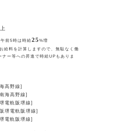
上
25
〜午前5時は時給
%
増
お給料を計算しますので、無駄なく働
ーナー等への昇進で時給UPもありま
南海高野線]
[南海高野線]
阪堺電軌阪堺線]
[阪堺電軌阪堺線]
阪堺電軌阪堺線]