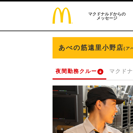
マクドナルドからの
メッセージ
あべの筋遠里小野店
(ア
夜間勤務クルー
マクドナ