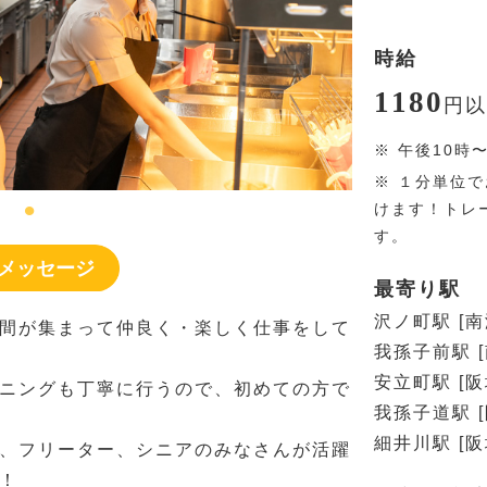
時給
1180
円
以
※
午後10時
※
１分単位で
けます！トレ
す。
メッセージ
最寄り駅
沢ノ町駅 [
間が集まって仲良く・楽しく仕事をして
我孫子前駅 
安立町駅 [
ニングも丁寧に行うので、初めての方で
我孫子道駅 
細井川駅 [
、フリーター、シニアのみなさんが活躍
！