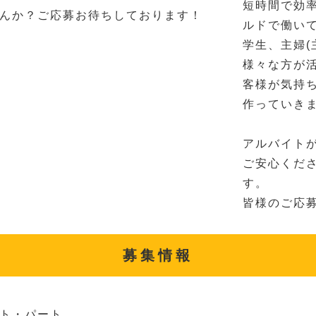
短時間で効
んか？ご応募お待ちしております！
ルドで働い
学生、主婦(
様々な方が
客様が気持
作っていき
アルバイト
ご安心くだ
す。
皆様のご応
募集情報
ト・パート