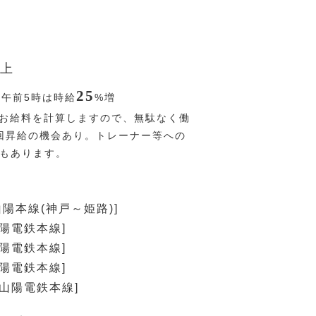
上
25
〜午前5時は時給
%
増
お給料を計算しますので、無駄なく働
回昇給の機会あり。トレーナー等への
Pもあります。
山陽本線(神戸～姫路)]
山陽電鉄本線]
山陽電鉄本線]
山陽電鉄本線]
[山陽電鉄本線]