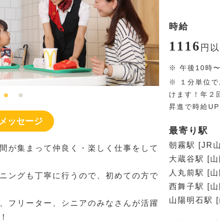
時給
1116
円
以
※
午後10時
※
１分単位で
けます！年２
昇進で時給U
メッセージ
最寄り駅
朝霧駅 [JR
間が集まって仲良く・楽しく仕事をして
大蔵谷駅 [
人丸前駅 [
ニングも丁寧に行うので、初めての方で
西舞子駅 [
山陽明石駅 
、フリーター、シニアのみなさんが活躍
！