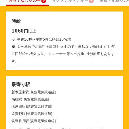
おもてなしクルー
マクドナルドクルー
清掃・配膳クル
時給
1060
以上
円
※
25
午後10時〜午前5時は時給
%
増
※
１分単位でお給料を計算しますので、無駄なく働けます！ 年
２回昇給の機会あり。 トレーナー等への昇進で時給UPもありま
す。
最寄り駅
新木屋瀬駅 [筑豊電気鉄道線]
楠橋駅 [筑豊電気鉄道線]
木屋瀬駅 [筑豊電気鉄道線]
遠賀野駅 [筑豊電気鉄道線]
筑豊香月駅 [筑豊電気鉄道線]