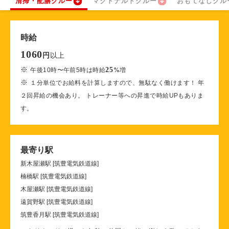
清掃・配膳クルー
マクドナルドクルー
おもてなしクル
時給
1060
以上
円
※
25
午後10時〜午前5時は時給
%
増
※
１分単位でお給料を計算しますので、無駄なく働けます！ 年
２回昇給の機会あり。 トレーナー等への昇進で時給UPもありま
す。
最寄り駅
新木屋瀬駅 [筑豊電気鉄道線]
楠橋駅 [筑豊電気鉄道線]
木屋瀬駅 [筑豊電気鉄道線]
遠賀野駅 [筑豊電気鉄道線]
筑豊香月駅 [筑豊電気鉄道線]