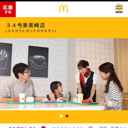
３４号東長崎店
(３４ゴウヒガシナガサキテン)