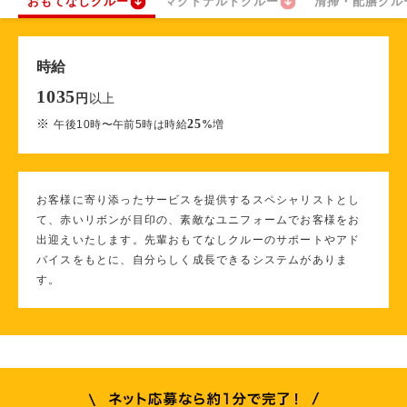
おもてなしクルー
マクドナルドクルー
清掃・配膳クル
時給
1035
以上
円
※
25
午後10時〜午前5時は時給
%
増
お客様に寄り添ったサービスを提供するスペシャリストとし
て、赤いリボンが目印の、素敵なユニフォームでお客様をお
出迎えいたします。先輩おもてなしクルーのサポートやアド
バイスをもとに、自分らしく成長できるシステムがありま
す。