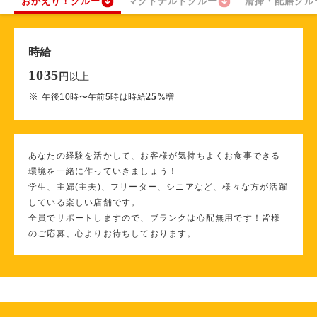
おかえり！クルー
マクドナルドクルー
清掃・配膳クル
時給
1035
以上
円
※
25
午後10時〜午前5時は時給
%
増
あなたの経験を活かして、お客様が気持ちよくお食事できる
環境を一緒に作っていきましょう！
学生、主婦(主夫)、フリーター、シニアなど、様々な方が活躍
している楽しい店舗です。
全員でサポートしますので、ブランクは心配無用です！皆様
のご応募、心よりお待ちしております。