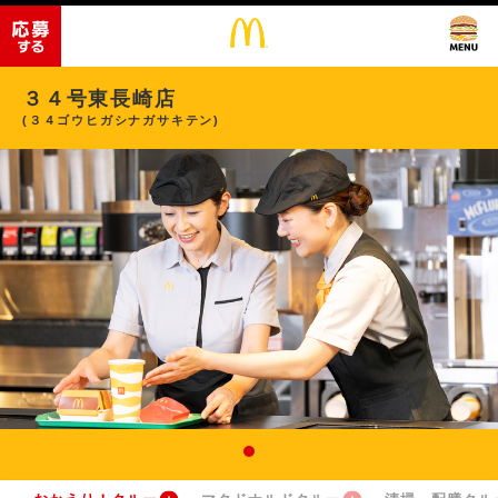
３４号東長崎店
(３４ゴウヒガシナガサキテン)