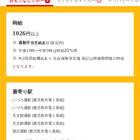
おもてなしクルー
マクドナルドクルー
デリバリークル
時給
1026
以上
円
※
通勤手当支給あり
(規定内)
※
25
午後10時〜午前5時は時給
%
増
※
年2回昇給機会あり 社会保険等完備 表記は研修期間後の時給
となります。
最寄り駅
いづろ通駅 [鹿児島市電１系統]
いづろ通駅 [鹿児島市電２系統]
天文館通駅 [鹿児島市電１系統]
天文館通駅 [鹿児島市電２系統]
朝日通駅 [鹿児島市電１系統]