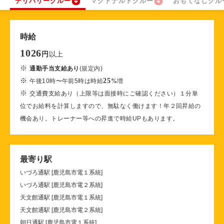
デリバリークルー
マクドナルドクルー
おもてなしクル
時給
1026
以上
円
※
通勤手当支給あり
(規定内)
※
25
午後10時〜午前5時は時給
%
増
※
交通費支給あり（上限等は面接時にご確認ください）１分単
位でお給料を計算しますので、無駄なく働けます！年２回昇給の
機会あり。トレーナー等への昇進で時給UPもあります。
最寄り駅
いづろ通駅 [鹿児島市電１系統]
いづろ通駅 [鹿児島市電２系統]
天文館通駅 [鹿児島市電１系統]
天文館通駅 [鹿児島市電２系統]
朝日通駅 [鹿児島市電１系統]