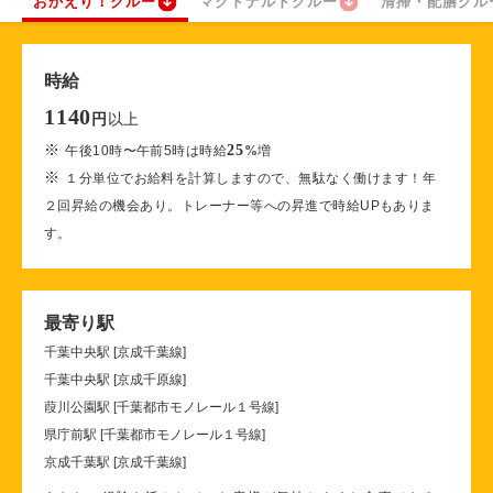
おかえり！クルー
マクドナルドクルー
清掃・配膳クル
時給
1140
以上
円
※
25
午後10時〜午前5時は時給
%
増
※
１分単位でお給料を計算しますので、無駄なく働けます！年
２回昇給の機会あり。トレーナー等への昇進で時給UPもありま
す。
最寄り駅
千葉中央駅 [京成千葉線]
千葉中央駅 [京成千原線]
葭川公園駅 [千葉都市モノレール１号線]
県庁前駅 [千葉都市モノレール１号線]
京成千葉駅 [京成千葉線]