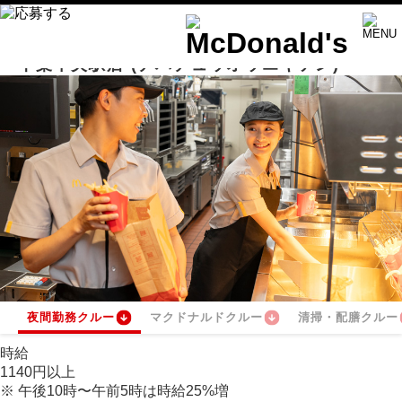
千葉中央駅店
(チバチュウオウエキテン)
夜間勤務クルー
マクドナルドクルー
清掃・配膳クルー
時給
1140
円
以上
※
午後10時〜午前5時は時給
25
%
増