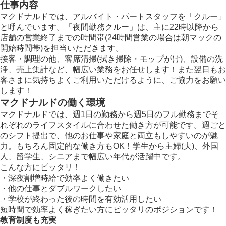
仕事内容
マクドナルドでは、アルバイト・パートスタッフを「クルー」
と呼んでいます。「夜間勤務クルー」は、主に22時以降から
店舗の営業終了までの時間帯(24時間営業の場合は朝マックの
開始時間帯)を担当いただきます。
接客・調理の他、客席清掃(拭き掃除・モップがけ)、設備の洗
浄、売上集計など、幅広い業務をお任せします！また翌日もお
客さまに気持ちよくご利用いただけるように、ご協力をお願い
します！
マクドナルドの働く環境
マクドナルドでは、週1日の勤務から週5日のフル勤務までそ
れぞれのライフスタイルに合わせた働き方が可能です。週ごと
のシフト提出で、他のお仕事や家庭と両立もしやすいのが魅
力。もちろん固定的な働き方もOK！学生から主婦(夫)、外国
人、留学生、シニアまで幅広い年代が活躍中です。
こんな方にピッタリ！
・深夜割増時給で効率よく働きたい
・他の仕事とダブルワークしたい
・学校が終わった後の時間を有効活用したい
短時間で効率よく稼ぎたい方にピッタリのポジションです！
教育制度も充実