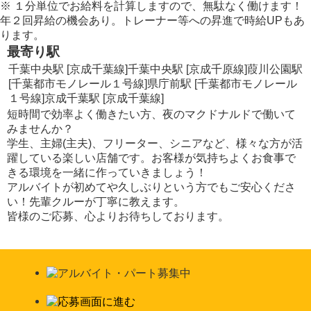
※
１分単位でお給料を計算しますので、無駄なく働けます！
年２回昇給の機会あり。トレーナー等への昇進で時給UPもあ
ります。
最寄り駅
千葉中央駅 [京成千葉線]
千葉中央駅 [京成千原線]
葭川公園駅
[千葉都市モノレール１号線]
県庁前駅 [千葉都市モノレール
１号線]
京成千葉駅 [京成千葉線]
短時間で効率よく働きたい方、夜のマクドナルドで働いて
みませんか？
学生、主婦(主夫)、フリーター、シニアなど、様々な方が活
躍している楽しい店舗です。お客様が気持ちよくお食事で
きる環境を一緒に作っていきましょう！
アルバイトが初めてや久しぶりという方でもご安心くださ
い！先輩クルーが丁寧に教えます。
皆様のご応募、心よりお待ちしております。