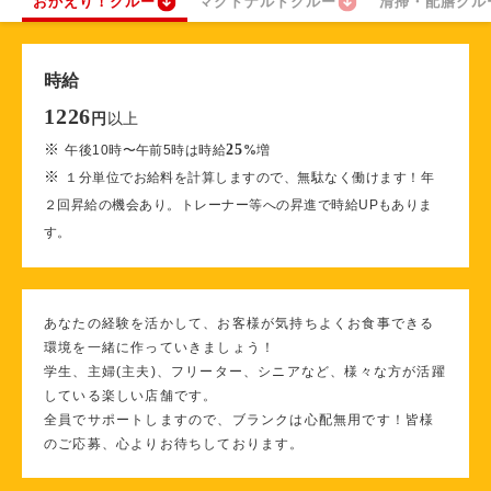
おかえり！クルー
マクドナルドクルー
清掃・配膳クル
時給
1226
以上
円
※
25
午後10時〜午前5時は時給
%
増
※
１分単位でお給料を計算しますので、無駄なく働けます！年
２回昇給の機会あり。トレーナー等への昇進で時給UPもありま
す。
あなたの経験を活かして、お客様が気持ちよくお食事できる
環境を一緒に作っていきましょう！
学生、主婦(主夫)、フリーター、シニアなど、様々な方が活躍
している楽しい店舗です。
全員でサポートしますので、ブランクは心配無用です！皆様
のご応募、心よりお待ちしております。