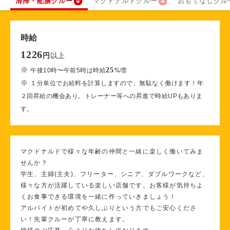
清掃・配膳クルー
マクドナルドクルー
おもてなしクル
時給
1226
以上
円
※
25
午後10時〜午前5時は時給
%
増
※
１分単位でお給料を計算しますので、無駄なく働けます！年
２回昇給の機会あり。トレーナー等への昇進で時給UPもありま
す。
マクドナルドで様々な年齢の仲間と一緒に楽しく働いてみま
せんか？
学生、主婦(主夫)、フリーター、シニア、ダブルワークなど、
様々な方が活躍している楽しい店舗です。お客様が気持ちよ
くお食事できる環境を一緒に作っていきましょう！
アルバイトが初めてや久しぶりという方でもご安心くださ
い！先輩クルーが丁寧に教えます。