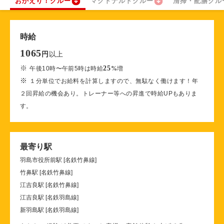
おかえり！クルー
マクドナルドクルー
清掃・配膳クル
時給
1065
以上
円
※
25
午後10時〜午前5時は時給
%
増
※
１分単位でお給料を計算しますので、無駄なく働けます！年
２回昇給の機会あり。トレーナー等への昇進で時給UPもありま
す。
最寄り駅
羽島市役所前駅 [名鉄竹鼻線]
竹鼻駅 [名鉄竹鼻線]
江吉良駅 [名鉄竹鼻線]
江吉良駅 [名鉄羽島線]
新羽島駅 [名鉄羽島線]