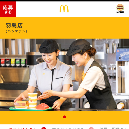
羽島店
(ハシマテン)