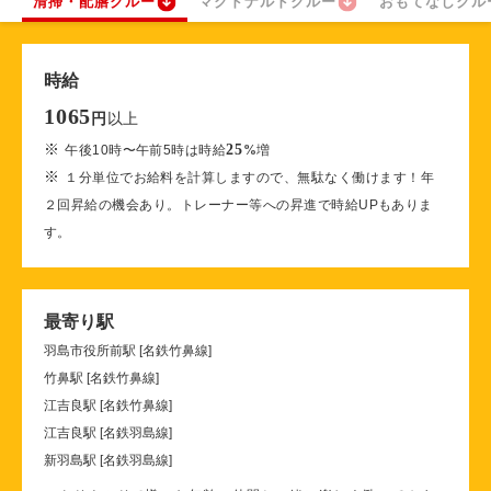
清掃・配膳クルー
マクドナルドクルー
おもてなしクル
時給
1065
以上
円
※
25
午後10時〜午前5時は時給
%
増
※
１分単位でお給料を計算しますので、無駄なく働けます！年
２回昇給の機会あり。トレーナー等への昇進で時給UPもありま
す。
最寄り駅
羽島市役所前駅 [名鉄竹鼻線]
竹鼻駅 [名鉄竹鼻線]
江吉良駅 [名鉄竹鼻線]
江吉良駅 [名鉄羽島線]
新羽島駅 [名鉄羽島線]