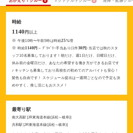
おかえり！クルー
マクドナルドクルー
清掃・配膳クル
時給
1140
以上
円
※
25
午後10時〜午前5時は時給
%
増
※
1140
30
時給
円
～ ﾃﾞﾘﾊﾞﾘｰ手当あり(1件
円
) 当店では秋のスタ
ッフ10名募集しております！朝だけ、週1日だけ、日曜日だけ、
休み前の金曜日だけ、あなたの希望する働き方ができるお店です
♪ キッチンも募集しており高校生の初めてのアルバイトも安心！
髪色も自由です！ スケジュール提出は一週間ごとなので予定も決
めやすく、推し活にもおススメ！
最寄り駅
南大高駅 [JR東海道本線(浜松～岐阜)]
共和駅 [JR東海道本線(浜松～岐阜)]