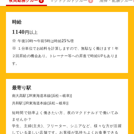
夜間勤務クルー
マクドナルドクルー
清掃・配膳クルー
時給
1140
以上
円
※
25
午後10時〜午前5時は時給
%
増
※
１分単位でお給料を計算しますので、無駄なく働けます！年
２回昇給の機会あり。トレーナー等への昇進で時給UPもありま
す。
最寄り駅
南大高駅 [JR東海道本線(浜松～岐阜)]
共和駅 [JR東海道本線(浜松～岐阜)]
短時間で効率よく働きたい方、夜のマクドナルドで働いてみ
ませんか？
学生、主婦(主夫)、フリーター、シニアなど、様々な方が活躍
している楽しい店舗です。お客様が気持ちよくお食事できる