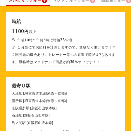
おかえり！クルー
マクドナルドクルー
朝勤務クルー
時給
1100
以上
円
※
25
午後10時〜午前5時は時給
%
増
※
１分単位でお給料を計算しますので、無駄なく働けます！年
２回昇給の機会あり。トレーナー等への昇進で時給UPもありま
30
す。勤務時はマクドナルド商品が約
％
オフです！！
最寄り駅
大津駅 [JR東海道本線(米原～京都)]
膳所駅 [JR東海道本線(米原～京都)]
京阪膳所駅 [京阪石山坂本線]
石場駅 [京阪石山坂本線]
島ノ関駅 [京阪石山坂本線]