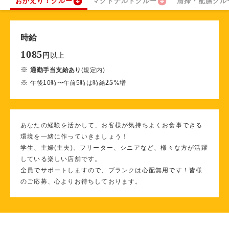
おかえり！クルー
マクドナルドクルー
清掃・配膳クル
時給
1085
以上
円
※
通勤手当支給あり
(規定内)
※
25
午後10時〜午前5時は時給
%
増
あなたの経験を活かして、お客様が気持ちよくお食事できる
環境を一緒に作っていきましょう！
学生、主婦(主夫)、フリーター、シニアなど、様々な方が活躍
している楽しい店舗です。
全員でサポートしますので、ブランクは心配無用です！皆様
のご応募、心よりお待ちしております。