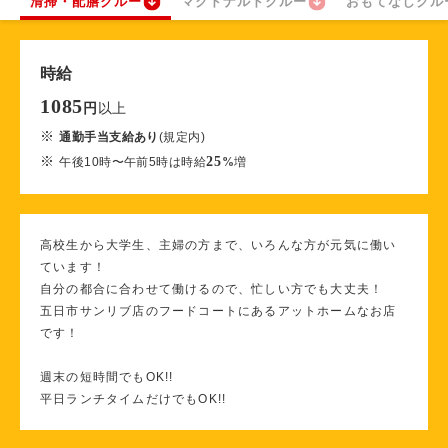
清掃・配膳クルー
マクドナルドクルー
おもてなしクル
時給
1085
以上
円
※
通勤手当支給あり
(規定内)
※
25
午後10時〜午前5時は時給
%
増
高校生から大学生、主婦の方まで、いろんな方が元気に働い
ています！
自分の都合に合わせて働けるので、忙しい方でも大丈夫！
五日市サンリブ店のフードコートにあるアットホームなお店
です！
週末の短時間でもOK!!
平日ランチタイムだけでもOK!!