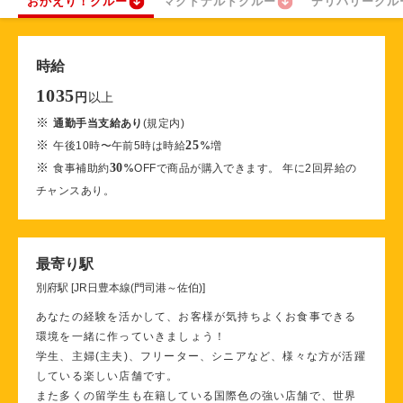
おかえり！クルー
マクドナルドクルー
デリバリークル
時給
1035
以上
円
※
通勤手当支給あり
(規定内)
※
25
午後10時〜午前5時は時給
%
増
※
30
食事補助約
%
OFFで商品が購入できます。 年に2回昇給の
チャンスあり。
最寄り駅
別府駅 [JR日豊本線(門司港～佐伯)]
あなたの経験を活かして、お客様が気持ちよくお食事できる
環境を一緒に作っていきましょう！
学生、主婦(主夫)、フリーター、シニアなど、様々な方が活躍
している楽しい店舗です。
また多くの留学生も在籍している国際色の強い店舗で、世界