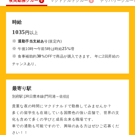
夜間勤務クルー
マクドナルドクルー
デリバリークルー
時給
1035
以上
円
※
通勤手当支給あり
(規定内)
※
25
午後10時〜午前5時は時給
%
増
※
30
食事補助約
%
OFFで商品が購入できます。 年に2回昇給の
チャンスあり。
最寄り駅
別府駅 [JR日豊本線(門司港～佐伯)]
貴重な夜の時間にマクドナルドで勤務してみませんか？
多くの留学生も在籍している国際色の強い店舗で、世界の文
化も含めて多くの学びと成長出来る職場です。
車での通勤も可能ですので、興味のある方はぜひご応募くだ
さい！！