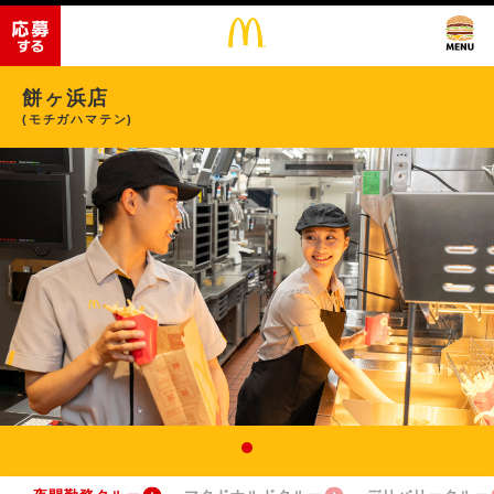
餅ヶ浜店
(モチガハマテン)