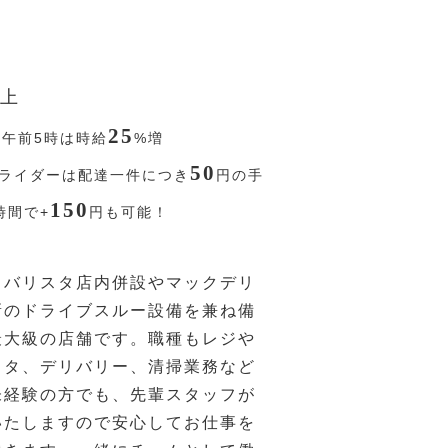
上
25
〜午前5時は時給
%
増
50
ライダーは配達一件につき
円
の手
150
時間で+
円
も可能！
ェバリスタ店内併設やマックデリ
新のドライブスルー設備を兼ね備
最大級の店舗です。職種もレジや
スタ、デリバリー、清掃業務など
未経験の方でも、先輩スタッフが
いたしますので安心してお仕事を