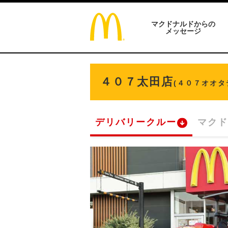
マクドナルドからの
メッセージ
４０７太田店
(４０７オオタ
デリバリークルー
マクド