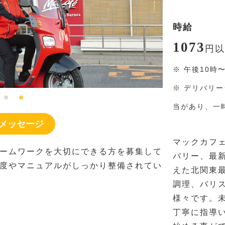
時給
1073
円
以
※
午後10時
※
デリバリー
当があり、一
メッセージ
マックカフ
ームワークを大切にできる方を募集して
バリー、最
度やマニュアルがしっかり整備されてい
えた北関東
調理、バリ
様々です。
丁寧に指導