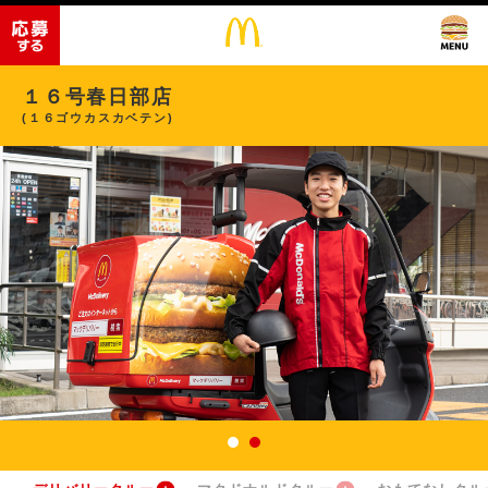
１６号春日部店
(１６ゴウカスカベテン)