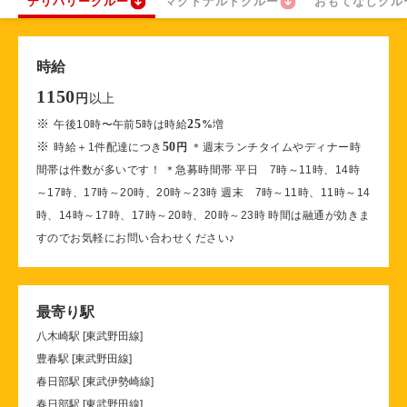
デリバリークルー
マクドナルドクルー
おもてなしクル
時給
1150
以上
円
※
25
午後10時〜午前5時は時給
%
増
※
50
時給＋1件配達につき
円
＊週末ランチタイムやディナー時
間帯は件数が多いです！ ＊急募時間帯 平日 7時～11時、14時
～17時、17時～20時、20時～23時 週末 7時～11時、11時～14
時、14時～17時、17時～20時、20時～23時 時間は融通が効きま
すのでお気軽にお問い合わせください♪
最寄り駅
八木崎駅 [東武野田線]
豊春駅 [東武野田線]
春日部駅 [東武伊勢崎線]
春日部駅 [東武野田線]