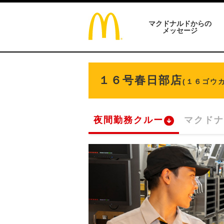
マクドナルドからの
メッセージ
１６号春日部店
(１６ゴウ
夜間勤務クルー
マクドナ