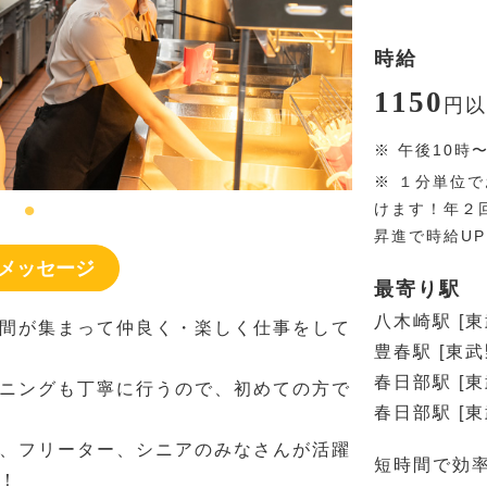
時給
1150
円
以
※
午後10時
※
１分単位で
けます！年２
昇進で時給U
メッセージ
最寄り駅
八木崎駅 [
間が集まって仲良く・楽しく仕事をして
豊春駅 [東武
春日部駅 [
ニングも丁寧に行うので、初めての方で
春日部駅 [
、フリーター、シニアのみなさんが活躍
短時間で効
！