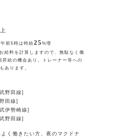
上
25
〜午前5時は時給
%
増
お給料を計算しますので、無駄なく働
回昇給の機会あり。トレーナー等への
Pもあります。
東武野田線]
野田線]
東武伊勢崎線]
東武野田線]
率よく働きたい方、夜のマクドナ