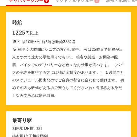
デリバリークルー
マクドナルドクルー
清掃・配膳クル
時給
1225
以上
円
※
25
午後10時〜午前5時は時給
%
増
※
朝早くの時間にシニアの方が活躍中。 夜は25時まで勤務が出
来ますので遠方の学校帰りでもOK。 接客や製造、お掃除や配
膳、バイクでのデリバリーなど色々なお仕事が選べます。 （バイ
クの免許を取得する方には補助金制度があります。） １週間ごと
のスケジュール提出なのでご自身の都合に合わせて働けます。 初
めての方も研修があるので安心してくださいね♪ 清潔感ある身だ
しなみであれば髪色自由。
最寄り駅
相原駅 [JR横浜線]
橋本駅 [京王相模原線]