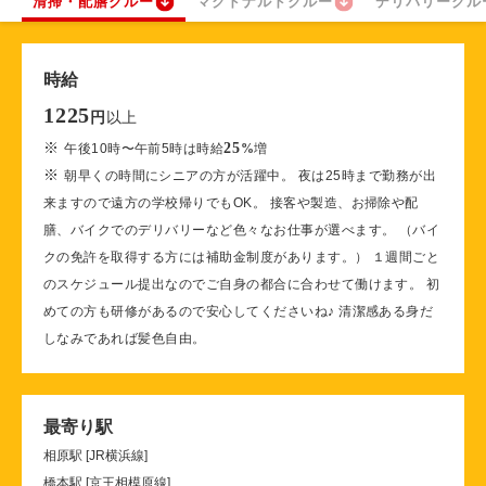
清掃・配膳クルー
マクドナルドクルー
デリバリークル
時給
1225
以上
円
※
25
午後10時〜午前5時は時給
%
増
※
朝早くの時間にシニアの方が活躍中。 夜は25時まで勤務が出
来ますので遠方の学校帰りでもOK。 接客や製造、お掃除や配
膳、バイクでのデリバリーなど色々なお仕事が選べます。 （バイ
クの免許を取得する方には補助金制度があります。） １週間ごと
のスケジュール提出なのでご自身の都合に合わせて働けます。 初
めての方も研修があるので安心してくださいね♪ 清潔感ある身だ
しなみであれば髪色自由。
最寄り駅
相原駅 [JR横浜線]
橋本駅 [京王相模原線]