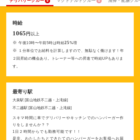
デリバリークルー
マクドナルドクルー
清掃・配膳クル
時給
1065
以上
円
※
25
午後10時〜午前5時は時給
%
増
※
１分単位でお給料を計算しますので、無駄なく働けます！年
２回昇給の機会あり。トレーナー等への昇進で時給UPもありま
す。
最寄り駅
大泉駅 [富山地鉄不二越・上滝線]
不二越駅 [富山地鉄不二越・上滝線]
スキマ時間に車でデリバリーやキッチンでのハンバーガー作
りをしませんか？？
1日２時間からでも勤務可能です！！
是非、わたしたちとできたてのハンバーガーをお客様へお届