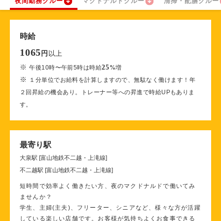
夜間勤務クルー
マクドナルドクルー
清掃・配膳クルー
時給
1065
以上
円
※
25
午後10時〜午前5時は時給
%
増
※
１分単位でお給料を計算しますので、無駄なく働けます！年
２回昇給の機会あり。トレーナー等への昇進で時給UPもありま
す。
最寄り駅
大泉駅 [富山地鉄不二越・上滝線]
不二越駅 [富山地鉄不二越・上滝線]
短時間で効率よく働きたい方、夜のマクドナルドで働いてみ
ませんか？
学生、主婦(主夫)、フリーター、シニアなど、様々な方が活躍
している楽しい店舗です。お客様が気持ちよくお食事できる