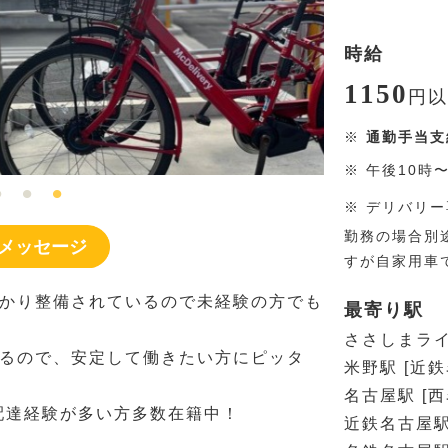
時給
1150
円
以
※
通勤手当支
※
午後10時
※
デリバリー
勤務の場合別
メッセージ
すが自家用車
かり整備されているので未経験の方でも
最寄り駅
ささしまライ
るので、安定して働きたい方にピッタ
米野駅 [近
名古屋駅 [
の配達経験が多い方多数在籍中！
近鉄名古屋駅