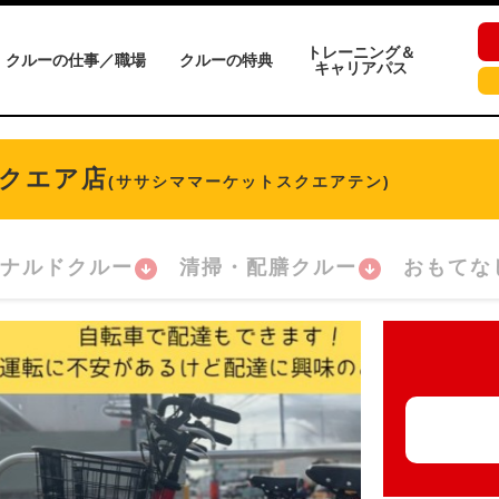
トレーニング＆
クルーの仕事／職場
クルーの特典
キャリアパス
クエア店
(ササシママーケットスクエアテン)
ナルドクルー
清掃・配膳クルー
おもてな