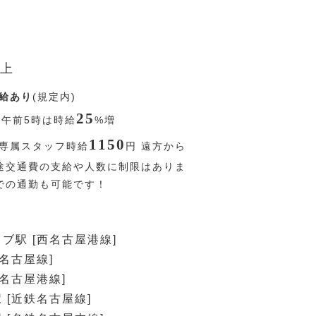
上
給あり
(規定内)
25
〜午前5時は時給
%
増
1150
専属スタッフ時給
円
遠方から
途交通費の支給や人数に制限はありま
での通勤も可能です！
ブ駅 [西名古屋港線]
鉄名古屋線]
西名古屋港線]
 [近鉄名古屋線]