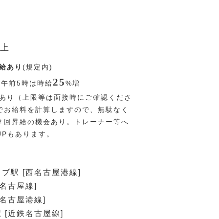
上
給あり
(規定内)
25
〜午前5時は時給
%
増
あり（上限等は面接時にご確認くださ
でお給料を計算しますので、無駄なく
２回昇給の機会あり。トレーナー等へ
UPもあります。
ブ駅 [西名古屋港線]
鉄名古屋線]
西名古屋港線]
 [近鉄名古屋線]