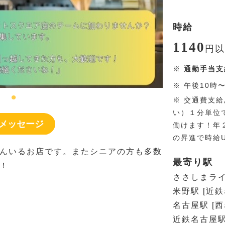
時給
1140
円
以
※
通勤手当支
※
午後10時
※
交通費支給
い）１分単位
メッセージ
働けます！年
の昇進で時給
んいるお店です。またシニアの方も多数
最寄り駅
！
ささしまライ
米野駅 [近
名古屋駅 [
近鉄名古屋駅