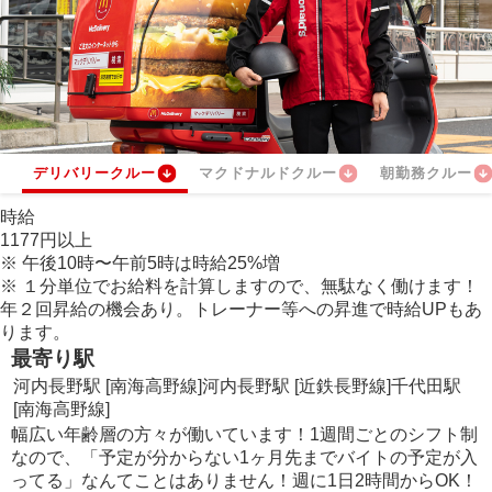
デリバリークルー
マクドナルドクルー
朝勤務クルー
時給
1177
円
以上
※
午後10時〜午前5時は時給
25
%
増
※
１分単位でお給料を計算しますので、無駄なく働けます！
年２回昇給の機会あり。トレーナー等への昇進で時給UPもあ
ります。
最寄り駅
河内長野駅 [南海高野線]
河内長野駅 [近鉄長野線]
千代田駅
[南海高野線]
幅広い年齢層の方々が働いています！1週間ごとのシフト制
なので、「予定が分からない1ヶ月先までバイトの予定が入
ってる」なんてことはありません！週に1日2時間からOK！