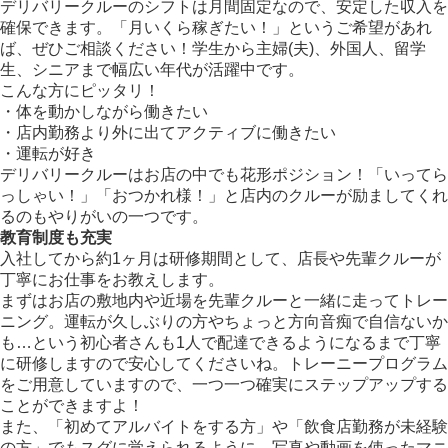
デリバリークルーのシフトは月間固定なので、安定した収入を
確保できます。「月いくら稼ぎたい！」というご希望があれ
ば、ぜひご相談ください！学生から主婦(夫)、外国人、留学
生、シニアまで幅広い年代が活躍中です。
こんな方にピッタリ！
・体を動かしながら働きたい
・店内勤務より外に出てアクティブに働きたい
・運転が好き
デリバリークルーはお店の中でも花形ポジション！「いってら
っしゃい！」「おつかれ様！」と店内のクルーが励ましてくれ
るのもやりがいの一つです。
教育制度も充実
入社してから約1ヶ月は研修期間として、店長や先輩クルーが
丁寧にお仕事をお教えします。
まずはお店の敷地内や近場を先輩クルーと一緒に走ってトレー
ニング。運転が久しぶりの方やちょっと方向音痴で自信ないか
も…という初心者さんも1人で配達できるようになるまで丁寧
に研修しますので安心してくださいね。トレーニープログラム
をご用意していますので、一つ一つ確実にステップアップする
ことができますよ！
また、「初めてアルバイトをする方」や「飲食店勤務が未経験
の方」でもスグに覚えられるように、写真や動画を使ったマニ