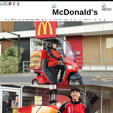
外環河内長野店
(ソトカンカワチナガノテン)