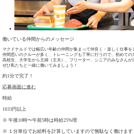
働いている仲間からのメッセージ
マクドナルドでは幅広い年齢の仲間が集まって仲良く・楽しく仕事を
仲間思いのクルーが多く、トレーニングも丁寧に行うので、初めての
高校生、大学生から主婦（主夫）、フリーター、シニアのみなさんが
ぜひ私たちと一緒に働いてみましょう！
約
1
分で完了！
応募画面に進む
時給
1033
円
以上
※
午後10時〜午前5時は時給
25
%
増
※
１分単位でお給料を計算していますので無駄なく働けます