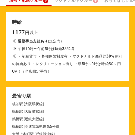
清掃・配膳クルー
マクドナルドクルー
おもてなしクル
時給
1177
以上
円
※
通勤手当支給あり
(規定内)
※
25
午後10時〜午前5時は時給
%
増
※
30
・制服貸与 ・各種保険制度有 ・マクドナルド商品約
%
割引
の特典あり ・レクリエーション有り ・朝5時～9時は時給50～円
UP！（当店限定手当）
最寄り駅
桃谷駅 [大阪環状線]
鶴橋駅 [大阪環状線]
鶴橋駅 [近鉄大阪線]
鶴橋駅 [高速電気軌道第5号線]
大阪上本町駅 [近鉄難波線]