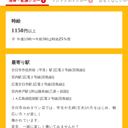
清掃・配膳クルー
マクドナルドクルー
おもてなしクル
時給
1150
以上
円
※
25
午後10時〜午前5時は時給
%
増
最寄り駅
廿日市市役所前（平良）駅 [広電２号線(宮島線)]
宮内駅 [広電２号線(宮島線)]
広電廿日市駅 [広電２号線(宮島線)]
宮内串戸駅 [JR山陽本線(三原～岩国)]
ＪＡ広島病院前駅 [広電２号線(宮島線)]
廿日市ゆめタウン店では、学生や主婦(主夫)の方をはじめ、幅
広い方々が楽しく
働かれています。
是非、一緒に楽しく働いてみませんか？