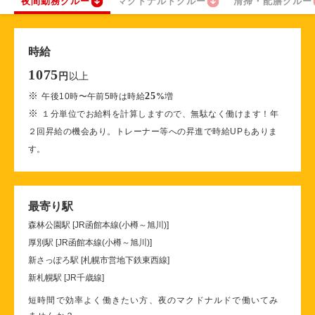
夜間勤務クルー
マクドナルドクルー
清掃・配膳クルー
時給
1075
以上
円
※
25
午後10時〜午前5時は時給
%
増
※
１分単位でお給料を計算しますので、無駄なく働けます！年
２回昇給の機会あり。トレーナー等への昇進で時給UPもありま
す。
最寄り駅
森林公園駅 [JR函館本線(小樽～旭川)]
厚別駅 [JR函館本線(小樽～旭川)]
新さっぽろ駅 [札幌市営地下鉄東西線]
新札幌駅 [JR千歳線]
短時間で効率よく働きたい方、夜のマクドナルドで働いてみ