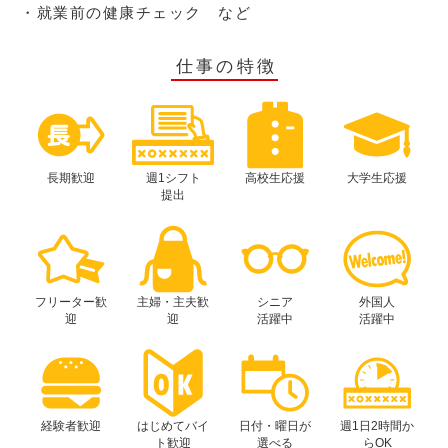
・就業前の健康チェック など
仕事の特徴
長期歓迎
週1シフト
高校生応援
大学生応援
提出
フリーター歓
主婦・主夫歓
シニア
外国人
迎
迎
活躍中
活躍中
経験者歓迎
はじめてバイ
日付・曜日が
週1日2時間か
ト歓迎
選べる
らOK