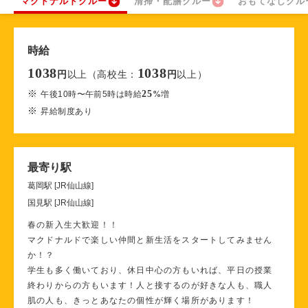
マクドナルドクルー
清掃・配膳クルー
おもてなしクル
時給
1038
1038
以上（高校生：
以上）
円
円
※
25
午後10時〜午前5時は時給
%
増
※
昇給制度あり
最寄り駅
葛岡駅 [JR仙山線]
国見駅 [JR仙山線]
春の新入生大歓迎！！
マクドナルドで楽しい仲間と新生活をスタートしてみません
か！？
学生も多く働いており、休日中心の方もいれば、平日の授業
終わりからの方もいます！人と接するのが好きな人も、職人
肌の人も、きっとあなたの個性が輝く場所があります！