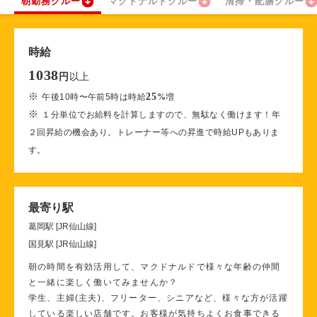
朝勤務クルー
マクドナルドクルー
清掃・配膳クルー
時給
1038
以上
円
※
25
午後10時〜午前5時は時給
%
増
※
１分単位でお給料を計算しますので、無駄なく働けます！年
２回昇給の機会あり。トレーナー等への昇進で時給UPもありま
す。
最寄り駅
葛岡駅 [JR仙山線]
国見駅 [JR仙山線]
朝の時間を有効活用して、マクドナルドで様々な年齢の仲間
と一緒に楽しく働いてみませんか？
学生、主婦(主夫)、フリーター、シニアなど、様々な方が活躍
している楽しい店舗です。お客様が気持ちよくお食事できる