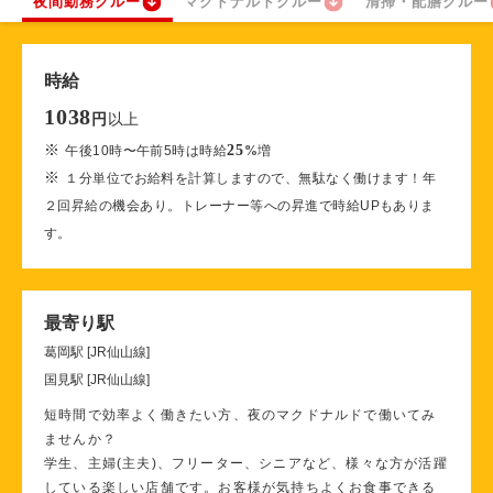
夜間勤務クルー
マクドナルドクルー
清掃・配膳クルー
時給
1038
以上
円
※
25
午後10時〜午前5時は時給
%
増
※
１分単位でお給料を計算しますので、無駄なく働けます！年
２回昇給の機会あり。トレーナー等への昇進で時給UPもありま
す。
最寄り駅
葛岡駅 [JR仙山線]
国見駅 [JR仙山線]
短時間で効率よく働きたい方、夜のマクドナルドで働いてみ
ませんか？
学生、主婦(主夫)、フリーター、シニアなど、様々な方が活躍
している楽しい店舗です。お客様が気持ちよくお食事できる