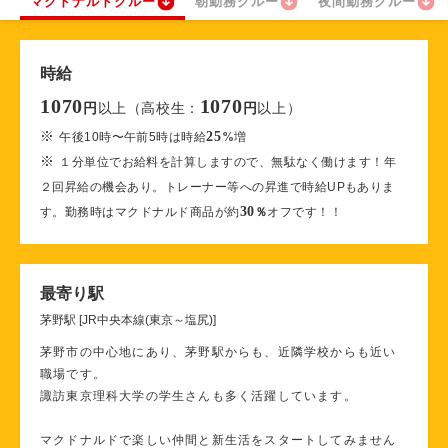
マクドナルドクルー
朝勤務クルー
夜間勤務クルー
時給
1070
1070
以上（高校生：
以上）
円
円
※
25
午後10時〜午前5時は時給
%
増
※
１分単位でお給料を計算しますので、無駄なく働けます！年
２回昇給の機会あり。トレーナー等への昇進で時給UPもありま
30
す。勤務時はマクドナルド商品が約
％
オフです！！
最寄り駅
茅野駅 [JR中央本線(東京～塩尻)]
茅野市の中心地にあり、茅野駅からも、近隣学校からも近い
職場です。
諏訪東京理科大学の学生さんも多く活躍しています。
マクドナルドで楽しい仲間と新生活をスタートしてみません