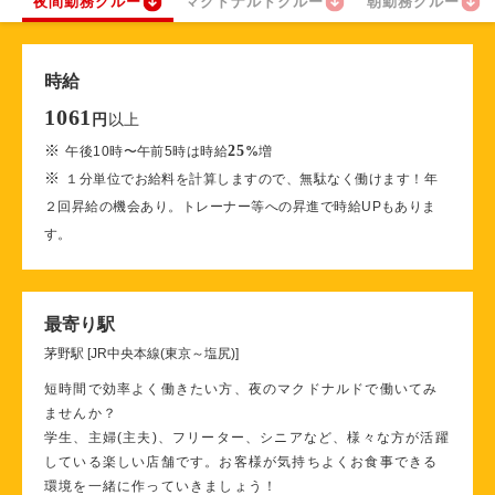
夜間勤務クルー
マクドナルドクルー
朝勤務クルー
時給
1061
以上
円
※
25
午後10時〜午前5時は時給
%
増
※
１分単位でお給料を計算しますので、無駄なく働けます！年
２回昇給の機会あり。トレーナー等への昇進で時給UPもありま
す。
最寄り駅
茅野駅 [JR中央本線(東京～塩尻)]
短時間で効率よく働きたい方、夜のマクドナルドで働いてみ
ませんか？
学生、主婦(主夫)、フリーター、シニアなど、様々な方が活躍
している楽しい店舗です。お客様が気持ちよくお食事できる
環境を一緒に作っていきましょう！