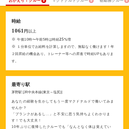
おかえり！クルー
マクドナルドクルー
朝勤務クルー
時給
1061
以上
円
※
25
午後10時〜午前5時は時給
%
増
※
１分単位でお給料を計算しますので、無駄なく働けます！年
２回昇給の機会あり。トレーナー等への昇進で時給UPもありま
す。
最寄り駅
茅野駅 [JR中央本線(東京～塩尻)]
あなたの経験を生かしてもう一度マクドナルドで働いてみま
せんか？
「ブランクがあるし…」と不安に思う気持ちよくわかりま
す！でも大丈夫！
10年ぶりに復帰したクルーでも「なんとなく体は覚えてい