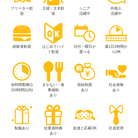
フリーター歓
主婦・主夫歓
シニア
外国人
迎
迎
活躍中
活躍中
経験者歓迎
はじめてバイ
日付・曜日が
週1日2時間か
ト歓迎
選べる
らOK
短時間勤務(1
まかない・食
前給制度
社会保険
日4時間以内)
事補助
あり
あり
あり
制服あり
従業員特典
友達と応募OK
社員登用
あり