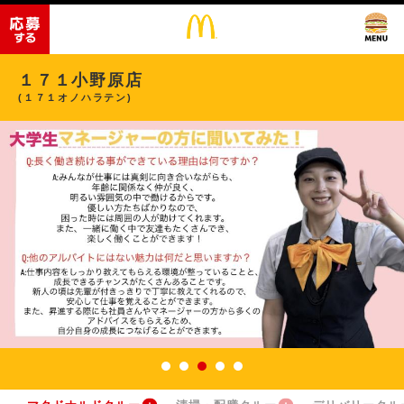
１７１小野原店
(１７１オノハラテン)