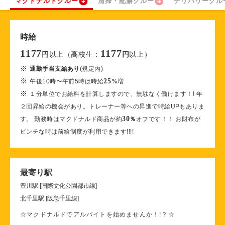
マクドナルドクルー
清掃・配膳クルー
デリバリークル
時給
1177
1177
以上（高校生：
以上）
円
円
※
通勤手当支給あり
(規定内)
※
25
午後10時〜午前5時は時給
%
増
※
１分単位でお給料を計算しますので、無駄なく働けます！! 年
２回昇給の機会があり。トレーナー等への昇進で時給UPもありま
30
す。 勤務時はマクドナルド商品が約
％
オフです！！ お財布が
ピンチな時は前給制度が利用できます!!!!
最寄り駅
豊川駅 [国際文化公園都市線]
北千里駅 [阪急千里線]
☆マクドナルドでアルバイトを始めませんか！!？☆