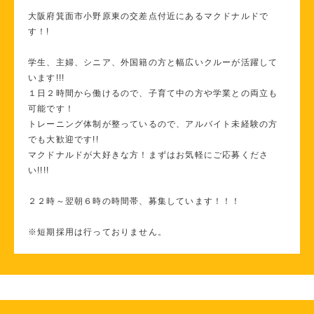
大阪府箕面市小野原東の交差点付近にあるマクドナルドで
す！!
学生、主婦、シニア、外国籍の方と幅広いクルーが活躍して
います!!!
１日２時間から働けるので、子育て中の方や学業との両立も
可能です！
トレーニング体制が整っているので、アルバイト未経験の方
でも大歓迎です!!
マクドナルドが大好きな方！まずはお気軽にご応募くださ
い!!!!
２２時～翌朝６時の時間帯、募集しています！！！
※短期採用は行っておりません。