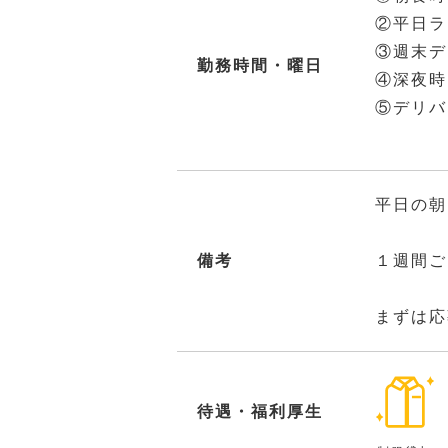
②平日ラ
③週末デ
勤務時間・曜日
④深夜
⑤デリバ
休日 
平日の朝
備考
１週間ご
まずは応
待遇・福利厚生