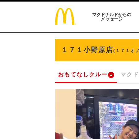
マクドナルドからの
メッセージ
１７１小野原店
(１７１オ
おもてなしクルー
マクド