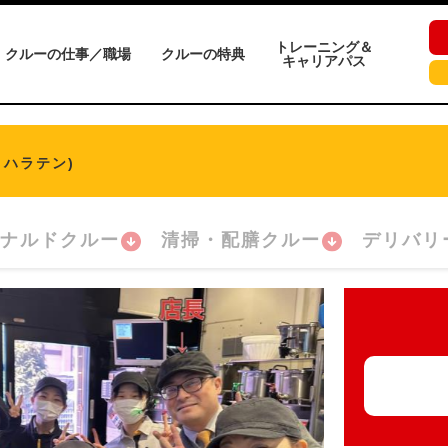
トレーニング＆
クルーの仕事／職場
クルーの特典
キャリアパス
ノハラテン)
ナルドクルー
清掃・配膳クルー
デリバリ