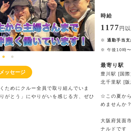
時給
1177
円
以
※
通勤手当支
※
午後10時
最寄り駅
メッセージ
豊川駅 [国
北千里駅 [
くためにクルー全員で取り組んでいま
☆この夏か
りがとう」にやりがいを感じる方、ぜひ
めませんか
大阪府箕面
ナルドです