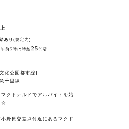
上
給あり
(規定内)
25
〜午前5時は時給
%
増
際文化公園都市線]
阪急千里線]
らマクドナルドでアルバイトを始
？☆
市小野原交差点付近にあるマクド